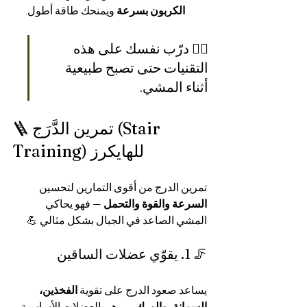
الكربون بسرعة
 ويمنحك طاقة أطول.
🧘‍♀️ درّب نفسك على هذه 
التقنيات حتى تصبح طبيعية 
أثناء المشي.
🪜 تمرين الدَّرَج (Stair 
Training) للهايكرز
تمرين الدرج من أقوى التمارين لتحسين 
السرعة والقوة والتحمل
 — فهو يحاكي 
المشي الصاعد في الجبال بشكل مثالي 💪
🦵 1. يقوّي عضلات الساقين
يساعد صعود الدرج على تقوية 
الفخذين، 
السمانة، والورك
 — وهي العضلات الأساسية 