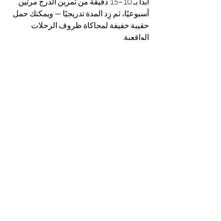
ابدأ بـ 10–15 دقيقة من تمرين الدرج مرتين 
أسبوعيًا، ثم زِد المدة تدريجيًا — ويمكنك حمل 
حقيبة خفيفة لمحاكاة ظروف الرحلات 
الواقعية.
🌟 أهمية التحضير الجيد
قبل أن تبدأ في أي نوع من التمارين، من 
المهم أن تقوم بالإحماء. الإحماء يساعد على 
تحضير العضلات والمفاصل، مما يقلل من 
خطر الإصابة. يمكنك القيام ببعض التمددات 
الخفيفة أو المشي البسيط لمدة 5-10 دقائق.
🏕️ انضم لتدريبنا في حيفا!
جلسات مخصصة لتقوية الهايكرز 🥾✨ 
نشتغل فيها على 
السرعة، التنفس، وتمرين 
الدرج
 — حتى تكون جاهزًا لكل تضاريس، 
وبنَفَس طويل على كل طريق 🌄