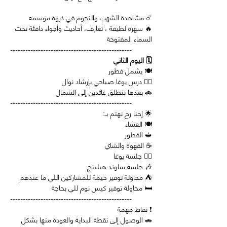
☄️ مشاهدة الشهب والنجوم في ذروة موسمه
🔥 سهرة لطيفة ، تعارف، أحاديث وأجواء دافئة تحت 
السماء المفتوحة
------------------------------------------------
🗓️ اليوم الثاني
🍽️ يشمل فطور
🧘‍♀️ درس يوغا صباحي بإرشاد نوال
🚗 بعدها ننطلق عائدين إلى الشمال
------------------------------------------------
🌟 إحنا رح نهتم بـ:
🍽️ العشاء
🥪 الفطور
☕ القهوة والشاي
🧘‍♀️ جلسة يوغا
🎶 جلسة ساوند هيلينج
⛺ محاولة توفير خيمة للمشاركين اللي ما عندهم
🛏️ محاولة توفير كيس نوم للي بحاجة
------------------------------------------------
❗ نقاط مهمة
🚗 الوصول إلى نقطة البداية والعودة منها بشكل 