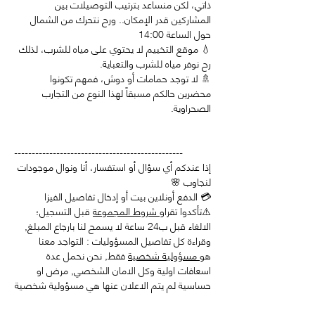
ذاتي، لكن منساعد بترتيب التوصيلات بين 
المشاركين قدر الإمكان.. ورح نتحرك من الشمال 
حول الساعة 14:00 
💧 موقع التخييم لا يحتوي على مياه للشرب، لذلك 
رح نوفر مياه للشرب والتعباية.
🚿 لا توجد حمامات أو دوش، فمهم تكونوا 
محضرين حالكم مسبقاً لهذا النوع من التجارب 
الصحراوية.
------------------------------------------------
إذا عندكم أي سؤال أو استفسار، أنا ونوال موجودات 
لنجاوب 🌸
💳 الدفع أونلاين بيت أو إدخال تفاصيل الفيزا
⚠️تأكدوا تقراو
 شروط المجموعة
 قبل التسجيل؛ 
الالغاء قبل ب24 ساعة لا يسمح لنا بارجاع المبلغ, 
وقراءة كل تفاصيل المسؤوليات : التواجد معنا 
هو
 مسؤولية شخصية
 فقط, نحن نحمل عدة 
اسعافات اولية وكل الامان الشخصي, مرض او 
حساسية لم يتم الاعلان عنها هي مسؤولية شخصية
⚠️يحفظ المكان فقط بعد الدفع, وليس برسالة خاصة
📌الوصول الذاتي – العنوان يُرسل للمسجلين قبل 