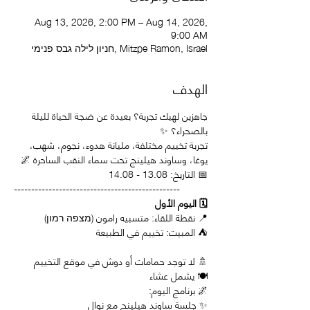
Aug 13, 2026, 2:00 PM – Aug 14, 2026,
9:00 AM
חניון לילה גבס פנימי, Mitzpe Ramon, Israel
الهدف
جاهزين لهيك تجربة؟ بعيدة عن ضجة الحياة لليلة 
بالصحراء؟ ✨
تجربة تخييم مختلفة، مليانة هدوء، نجوم، شهب، 
يوغا، وساوند هيلينج تحت سماء النقب الساحرة 🌌
📅 التاريخ: 13.08 - 14.08
------------------------------------------------
🗓️ اليوم الأول
📍 نقطة اللقاء: متسبيه رامون (מצפה רמון)
⛺ المبيت: تخييم في الطبيعة
🚿 لا توجد حمامات أو دوش في موقع التخييم
🍽️ يشمل عشاء
🌌 برنامج اليوم:
✨ جلسة ساوند هيلينج مع نوال