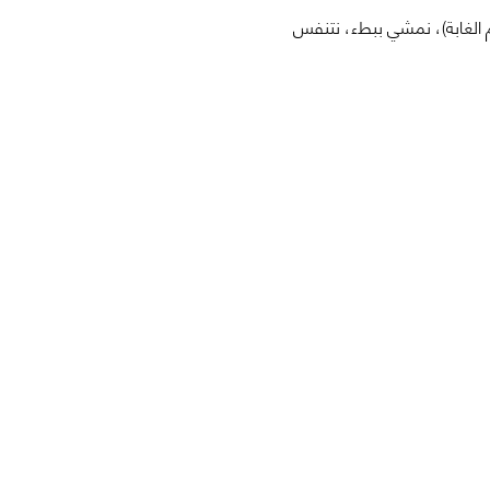
ء الطبيعة ولأنفسنا. رح نعيش تجربة مستوحاة من العلاج الياباني Shinrin Yoku (حمّام الغابة)، نمشي ببطء، نتنفس 