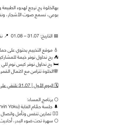
بوعي، نسمع صوت الأشجار، ونقضي 
📅 التاريخ: 31.07 – 01.08  📍 نقطة اللقاء: الكرمل – حيفا
💧 موقع التخييم يحتوي على حم
⛺ رح نحاول نوفر خيمة للمشاركين
🛏️ رح نحاول نوفر كيس نوم للي 
🌸الخلوة تتزامن مع اكتمال القمر.
🗓️ اليوم الأول | 31.07 نلتقي على ال17:00 
🌕 برنامج المساء:
🌲 جلسة حمّام الغابة (Shinrin Yoku)
🧘‍♀️ تمارين تنفس وتأمل واتصال 
🌕 سهرة تحت ضوء البدر، أحاديث