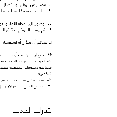
للانفصال عن الروتين والاتصال با
👩 الخلوة مخصصة للنساء فقط.
🚗 الوصول إلى نقطة اللقاء والع
📍 يتم إرسال الموقع الدقيق لل
إذا عندكم أي سؤال أو استفسار، 
💳 الدفع أونلاين بيت أو إدخال تفا
معنا هو مسؤولية شخصية فقط, ن
شخصية 
⚠️يحفظ المكان فقط بعد الدفع,
 📌الوصول الذاتي – العنوان يُرسل للمسجلين قبل بيومين من المسار
شارك الحدث