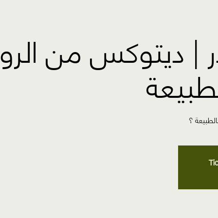
در | ديتوكس من الرو
طبيعة
لطبيعة ؟
Ti