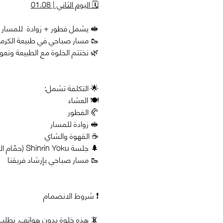
🗓️ اليوم الثاني | 01.08
🥪 يشمل فطور + زوادة  للمسار
🥾 مسار صباحي في طبيعة الكرمل حتى 6 كيلو.. ملائم 
🌿 نختتم الخلوة مع الطبيعة ونعود
🌟 التكلفة تشمل:
🍽️ العشاء
🥐 الفطور
🥪 زوادة للمسار
☕ القهوة والشاي
🌲 جلسة Shinrin Yoku (حمّام الغابة) ومحاضرة
🥾 مسار صباحي بإرشاد فريقنا 
❗ شروط الانضمام
📵 هذه خلوة بدون هواتف. نطلب 