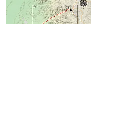
مقاطع المشي على الخارطة (المقطع ال3 مقسم 
ليومين حسب خطتنا) 