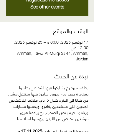
See other events
الوقت والموقع
17 نوفمبر 2025، 8:00 م – 25 نوفمبر 2025،
12:00 ص
Amman, Fawzi Al-Mulqi St 44, Amman,
Jordan
نبذة عن الحدث
رحلة مميزه رح يشاركوا فيها اشخاص بحلموا 
بمغامرة صحراوية, بدوية, ساحرة فيها مننتقل مشي 
من ضانا الى البتراء خلال 5 ايام, ملائمة للاشخاص 
الجديين اللي مستعدين يغامروا ويعملوا مسارات 
ويناموا بخيم بنص الصحراء, رح يرافقنا فريق 
مرشدين مختص من الأردن ويهتموا لسلامتنا. 
مجموعتنا رح تعمل المسار ب
17.11.2025 - 