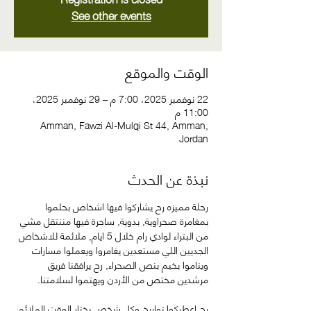
See other events
الوقت والموقع
22 نوفمبر 2025، 7:00 م – 29 نوفمبر 2025،
11:00 م
Amman, Fawzi Al-Mulqi St 44, Amman,
Jordan
نبذة عن الحدث
رحلة مميزه رح يشاركوا فيها اشخاص بحلموا 
بمغامرة صحراوية, بدوية, ساحرة فيها مننتقل مشي 
من البتراء لوادي رام خلال 5 ايام, ملائمة للاشخاص 
الجديين اللي مستعدين يغامروا ويعملوا مسارات 
ويناموا بخيم بنص الصحراء, رح يرافقنا فريق 
مرشدين مختص من الأردن ويهتموا لسلامتنا. 
رح اعطيكوا تواريخ وكل شخص يختار الوقت الملائم 