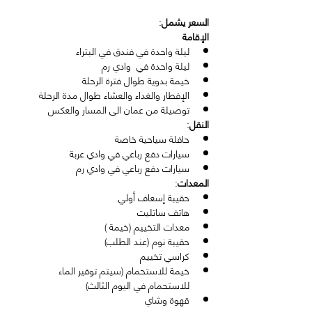
السعر يشمل
:
الإقامة
ليلة واحدة في فندق في البتراء
ليلة واحدة في  وادي رم
خيمة بدوية طوال فترة الرحلة
الإفطار والغداء والعشاء طوال مدة الرحلة
توصيلة من عمان الى المسار والعكس
النقل
:
حافلة سياحية خاصة
سيارات دفع رباعي في وادي عربة
سيارات دفع رباعي في وادي رم
المعدات
:
حقيبة إسعاف أولي
هاتف ساتليت
معدات التخييم (خيمة )
حقيبة نوم (عند الطلب)
كراسي تخييم
خيمة للاستحمام (سيتم توفير الماء 
للاستحمام في اليوم الثالث)
قهوة وشاي