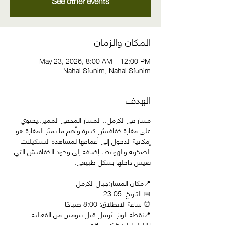
See other events
المكان والزمان
May 23, 2026, 8:00 AM – 12:00 PM
Nahal Sfunim, Nahal Sfunim
الهدف
مسار في الكرمل.. المسار المخفي المميز..يحتوي 
على مغارة خفافيش كبيرة وأهم ما يميّز المغارة هو 
إمكانية الدخول إلى أعماقها لمشاهدة التشكيلات 
الصخرية والهوابط، إضافة إلى وجود الخفافيش التي 
تعيش داخلها بشكل طبيعي.
📍مكان المسار:جبال الكرمل
📅 التاريخ: 23.05
⏰ ساعة الانطلاق: 8:00 صباحًا      
📍نقطة الويز: يُرسل قبل بيومين من الفعالية         
🚶‍♂️ الطول: 5 كم, دائري