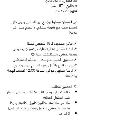
⬆️ طلوع : 157 متر 
⬇️نزول: 172 متر 
عن المسار: مسارنا بيجمع بين المشي بدون ظل, 
لمسار مميز مع شوية سلالم، والاهم مسار غير 
مغتظ
📌أماكن محدودة لـ 18 شخص فقط!
📌الرحلة تشمل فعالية تعارف وكسر جليد، ومن 
بعدها نمشي ونستكشف سوا 😊
📌مستوى المسار متوسط –  ملائم للمبتدئين
📌يوجد طلوع بالأول وفيه اقسام نزول وطلوع 
📌الرحلة بتنتهي حوالي الساعة 12:00 (حسب الهمة 
والطاقة)
🔖 الحضور يتطلب: 
طاقات عالية وحب للاستكشاف, ممكن احضار 
ضي لدخول المغارة
ملابس ملائمة بنطلون طويل, طقية, وبوط 
مناسب للمشي الطويل (يفضل ضد الانزلاق)
3 لتر مي 