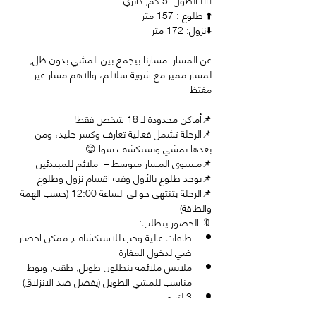
⬆️ طلوع : 157 متر 
⬇️نزول: 172 متر 
عن المسار: مسارنا بيجمع بين المشي بدون ظل, 
لمسار مميز مع شوية سلالم، والاهم مسار غير 
مغتظ
📌أماكن محدودة لـ 18 شخص فقط!
📌الرحلة تشمل فعالية تعارف وكسر جليد، ومن 
بعدها نمشي ونستكشف سوا 😊
📌مستوى المسار متوسط –  ملائم للمبتدئين
📌يوجد طلوع بالأول وفيه اقسام نزول وطلوع 
📌الرحلة بتنتهي حوالي الساعة 12:00 (حسب الهمة 
والطاقة)
🔖 الحضور يتطلب: 
طاقات عالية وحب للاستكشاف, ممكن احضار 
ضي لدخول المغارة
ملابس ملائمة بنطلون طويل, طقية, وبوط 
مناسب للمشي الطويل (يفضل ضد الانزلاق)
3 لتر مي 
وجبات خفيفة ومليئة بالطاقة