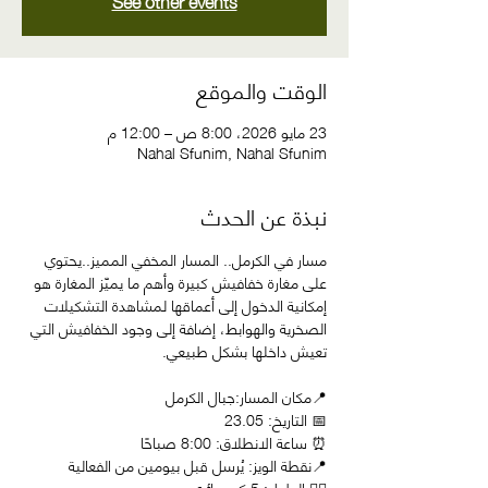
See other events
الوقت والموقع
23 مايو 2026، 8:00 ص – 12:00 م
Nahal Sfunim, Nahal Sfunim
نبذة عن الحدث
مسار في الكرمل.. المسار المخفي المميز..يحتوي 
على مغارة خفافيش كبيرة وأهم ما يميّز المغارة هو 
إمكانية الدخول إلى أعماقها لمشاهدة التشكيلات 
الصخرية والهوابط، إضافة إلى وجود الخفافيش التي 
تعيش داخلها بشكل طبيعي.
📍مكان المسار:جبال الكرمل
📅 التاريخ: 23.05
⏰ ساعة الانطلاق: 8:00 صباحًا      
📍نقطة الويز: يُرسل قبل بيومين من الفعالية         
🚶‍♂️ الطول: 5 كم, دائري