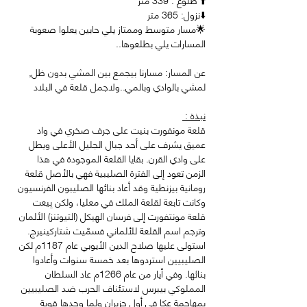
⬇️نزول: 365 متر 
🌟مسار متوسط وممتاز يلي حابين يعلوا صعوبة 
المسارات يلي بطلعوها..  
عن المسار: مسارنا بيجمع بين المشي بدون ظل, 
لمشي بالوادي وبالمي..ولاجمل قلعة في البلاد
نبذة : 
قلعة مونفورت بنيت على جرف صخري في واد 
عميق يشرف على أحد جبال الجليل الأعلى ويطل 
على وادي القرن. بقايا القلعة الموجودة في هذا 
الزمن تعود إلى الفترة الصليبية فهي بالأصل قلعة 
رومانية بيزنطية وقد أعاد بنائها الصليبون الفرنسيون 
وكانت تابعة لقلعة الملك في معليا، ولكن بِيعت 
قلعة مونتفورت إلى فرسان الهيكل (التيوتنز) الألمان 
وترجم اسم القلعة للألماني فسمّيت شتاركينيرج. 
استولى عليها صلاح الدين الأيوبي عام 1187م لكن 
الصليبيين استردوها بعد خمسة سنوات وأعادوا 
بنائها. وفي أيار من عام 1266م عاد السلطان 
المملوكي بيبرس لاستئناف الحرب ضد الصليبيين 
بمهاجمة عكا في أول حزيران ولما وجدها قوية 