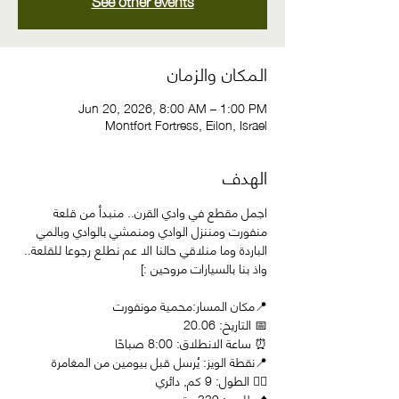
See other events
المكان والزمان
Jun 20, 2026, 8:00 AM – 1:00 PM
Montfort Fortress, Eilon, Israel
الهدف
اجمل مقطع في وادي القرن.. منبدأ من قلعة 
منفورت ومننزل الوادي ومنمشي بالوادي وبالمي 
الباردة وما منلاقي حالنا الا عم نطلع رجوعا للقلعة.. 
واذ بنا بالسيارات مروحين :] 
📍مكان المسار:محمية مونفورت
📅 التاريخ: 20.06
⏰ ساعة الانطلاق: 8:00 صباحًا      
📍نقطة الويز: يُرسل قبل بيومين من المغامرة
🚶‍♂️ الطول: 9 كم, دائري
⬆️ طلوع : 339 متر 