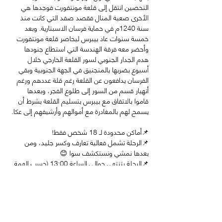
التحصين انتقل إلى قلعة مونتفورت فوجدها هي 
الأخرى صعبة المنال فقصد صفد التي كانت منذ 
سنة 1240م في حماية فرسان الاسبتارية. وبعد 
خمسة سنوات عاد بيبرس ليحاصر قلعة مونتفورت 
وأحضر معه فرقة الهندسة التي استطاع جنودها 
هدم الجدار الجنوبي لسور القلعة الخارجي خلال 
أسبوع بضربها بالمنجنيق في الجهة الجنوبية وبقي 
الفرسان يدافعون عن القلعة رغم قلة عددهم ورغم 
أنهيار قسم من السور إلى طلوع الفجر، وبعدها 
قاموا بالاتفاق مع بيبرس بتسليم القلعة بشرط أن 
يسمح لهم بالمغادرة مع أموالهم وأرشيفهم إلى عكا.
📌أماكن محدودة لـ 18 شخص فقط!
📌الرحلة تشمل فعالية تعارف وكسر جليد، ومن 
بعدها نمشي ونستكشف سوا 😊
📌الرحلة بتنتهي حوالي الساعة 13:00 (حسب الهمة 
والطاقة)
🔖 الحضور يتطلب: 
طاقات عالية وحب للاستكشاف, ممكن احضار 
ضي لدخول المغارة
ملابس ملائمة بنطلون طويل, طقية, وبوط 